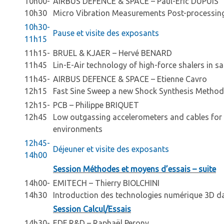
10h00-
AIRBUS DEFENCE & SPACE – Paul-Eric DUPUIS
10h30
Micro Vibration Measurements Post-processing
10h30-
Pause et visite des exposants
11h15
11h15-
BRUEL & KJAER – Hervé BENARD
11h45
Lin-E-Air technology of high-force shalers in sate
11h45-
AIRBUS DEFENCE & SPACE – Etienne Cavro
12h15
Fast Sine Sweep a new Shock Synthesis Method
12h15-
PCB – Philippe BRIQUET
12h45
Low outgassing accelerometers and cables for 
environments
12h45-
Déjeuner et visite des exposants
14h00
Session Méthodes et moyens d’essais – suite
14h00-
EMITECH – Thierry BIOLCHINI
14h30
Introduction des technologies numérique 3D da
Session Calcul/Essais
14h30-
EDF R&D – Raphaël Perony