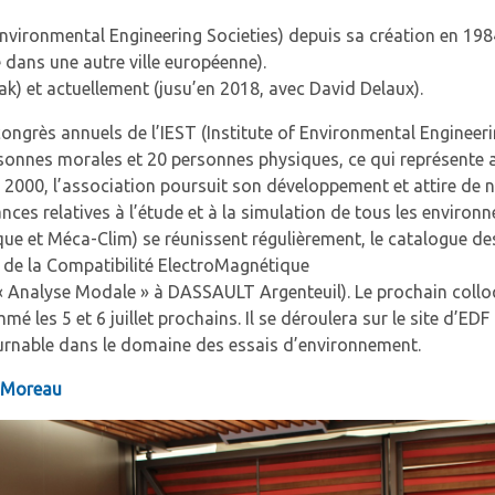
ronmental Engineering Societies) depuis sa création en 1984 
 dans une autre ville européenne).
) et actuellement (jusu’en 2018, avec David Delaux).
ngrès annuels de l’IEST (Institute of Environmental Engineerin
onnes morales et 20 personnes physiques, ce qui représente a
000, l’association poursuit son développement et attire de n
nces relatives à l’étude et à la simulation de tous les enviro
 et Méca-Clim) se réunissent régulièrement, le catalogue des 
 de la Compatibilité ElectroMagnétique
 « Analyse Modale » à DASSAULT Argenteuil). Le prochain coll
 les 5 et 6 juillet prochains. Il se déroulera sur le site d’ED
ournable dans le domaine des essais d’environnement.
r Moreau