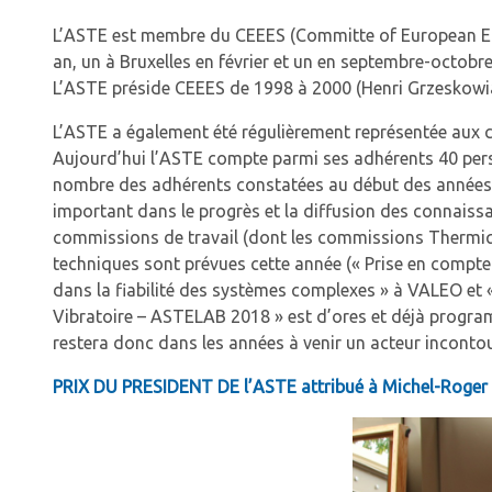
L’ASTE est membre du CEEES (Committe of European Envi
an, un à Bruxelles en février et un en septembre-octobre
L’ASTE préside CEEES de 1998 à 2000 (Henri Grzeskowiak
L’ASTE a également été régulièrement représentée aux co
Aujourd’hui l’ASTE compte parmi ses adhérents 40 pers
nombre des adhérents constatées au début des années 2
important dans le progrès et la diffusion des connaissa
commissions de travail (dont les commissions Thermique
techniques sont prévues cette année (« Prise en compte
dans la fiabilité des systèmes complexes » à VALEO et
Vibratoire – ASTELAB 2018 » est d’ores et déjà programmé
restera donc dans les années à venir un acteur incont
PRIX DU PRESIDENT DE l’ASTE attribué à Michel-Roge