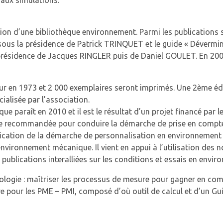
 aux simulations.
on d’une bibliothèque environnement. Parmi les publications sig
ous la présidence de Patrick TRINQUET et le guide « Dévermi
résidence de Jacques RINGLER puis de Daniel GOULET. En 2007 
our en 1973 et 2 000 exemplaires seront imprimés. Une 2ème édi
ialisée par l’association.
e paraît en 2010 et il est le résultat d’un projet financé par l
e recommandée pour conduire la démarche de prise en compte 
lication de la démarche de personnalisation en environnement 
vironnement mécanique. Il vient en appui à l’utilisation des 
ublications interalliées sur les conditions et essais en envi
logie : maîtriser les processus de mesure pour gagner en comp
ure pour les PME – PMI, composé d’où outil de calcul et d’un G