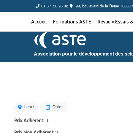
01 6 1 38 96 32
99, boulevard de la Reine 7800
Accueil
Formations ASTE
Revue « Essais &
Association pour le développement des sci
Lieu :
Date :
Prix Adhérent :
€
Prix Non Adhérent :
€