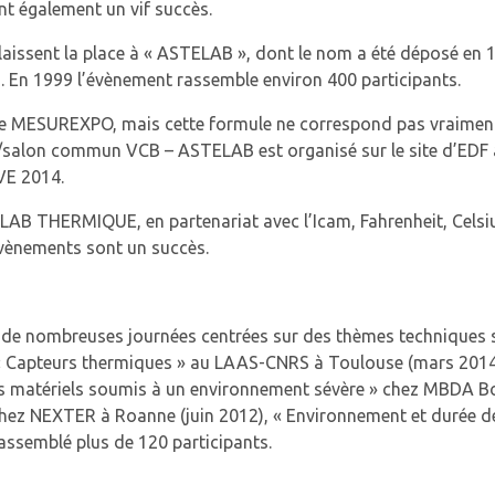
t également un vif succès.
 laissent la place à « ASTELAB », dont le nom a été déposé en
. En 1999 l’évènement rassemble environ 400 participants.
de MESUREXPO, mais cette formule ne correspond pas vraiment
/salon commun VCB – ASTELAB est organisé sur le site d’EDF 
VE 2014.
B THERMIQUE, en partenariat avec l’Icam, Fahrenheit, Celsiu
vènements sont un succès.
 de nombreuses journées centrées sur des thèmes techniques st
« Capteurs thermiques » au LAAS-CNRS à Toulouse (mars 201
s matériels soumis à un environnement sévère » chez MBDA Bou
chez NEXTER à Roanne (juin 2012), « Environnement et durée 
assemblé plus de 120 participants.